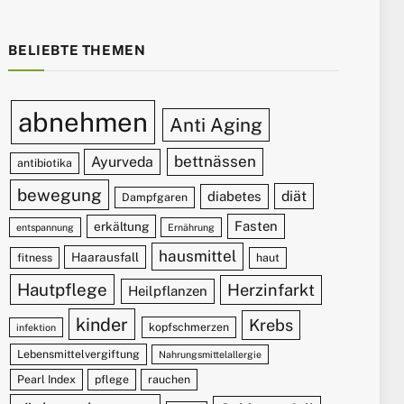
BELIEBTE THEMEN
abnehmen
Anti Aging
bettnässen
Ayurveda
antibiotika
bewegung
diät
diabetes
Dampfgaren
Fasten
erkältung
entspannung
Ernährung
hausmittel
Haarausfall
fitness
haut
Hautpflege
Herzinfarkt
Heilpflanzen
kinder
Krebs
kopfschmerzen
infektion
Lebensmittelvergiftung
Nahrungsmittelallergie
Pearl Index
pflege
rauchen