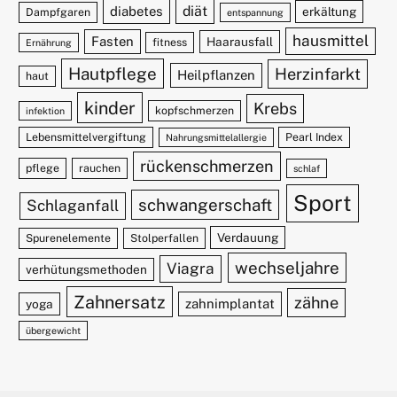
diät
diabetes
erkältung
Dampfgaren
entspannung
hausmittel
Fasten
Haarausfall
fitness
Ernährung
Hautpflege
Herzinfarkt
Heilpflanzen
haut
kinder
Krebs
kopfschmerzen
infektion
Lebensmittelvergiftung
Pearl Index
Nahrungsmittelallergie
rückenschmerzen
pflege
rauchen
schlaf
Sport
schwangerschaft
Schlaganfall
Verdauung
Spurenelemente
Stolperfallen
wechseljahre
Viagra
verhütungsmethoden
Zahnersatz
zähne
zahnimplantat
yoga
übergewicht