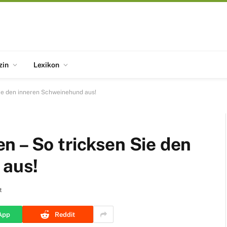
zin
Lexikon
ie den inneren Schweinehund aus!
n – So tricksen Sie den
 aus!
t
App
Reddit