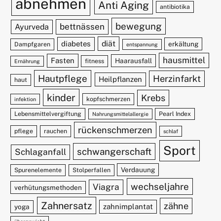
abnehmen
Anti Aging
antibiotika
bewegung
bettnässen
Ayurveda
diät
diabetes
erkältung
Dampfgaren
entspannung
hausmittel
Fasten
Haarausfall
fitness
Ernährung
Hautpflege
Herzinfarkt
Heilpflanzen
haut
kinder
Krebs
kopfschmerzen
infektion
Lebensmittelvergiftung
Pearl Index
Nahrungsmittelallergie
rückenschmerzen
pflege
rauchen
schlaf
Sport
schwangerschaft
Schlaganfall
Verdauung
Spurenelemente
Stolperfallen
wechseljahre
Viagra
verhütungsmethoden
Zahnersatz
zähne
zahnimplantat
yoga