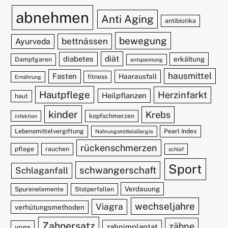
abnehmen
Anti Aging
antibiotika
bewegung
bettnässen
Ayurveda
diät
diabetes
erkältung
Dampfgaren
entspannung
hausmittel
Fasten
Haarausfall
fitness
Ernährung
Hautpflege
Herzinfarkt
Heilpflanzen
haut
kinder
Krebs
kopfschmerzen
infektion
Lebensmittelvergiftung
Pearl Index
Nahrungsmittelallergie
rückenschmerzen
pflege
rauchen
schlaf
Sport
schwangerschaft
Schlaganfall
Verdauung
Spurenelemente
Stolperfallen
wechseljahre
Viagra
verhütungsmethoden
Zahnersatz
zähne
zahnimplantat
yoga