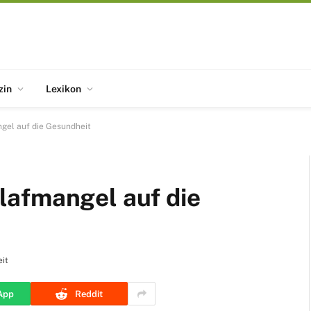
zin
Lexikon
gel auf die Gesundheit
lafmangel auf die
it
App
Reddit