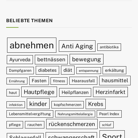
BELIEBTE THEMEN
abnehmen
Anti Aging
antibiotika
bewegung
bettnässen
Ayurveda
diät
diabetes
erkältung
Dampfgaren
entspannung
hausmittel
Fasten
Haarausfall
fitness
Ernährung
Hautpflege
Herzinfarkt
Heilpflanzen
haut
kinder
Krebs
kopfschmerzen
infektion
Lebensmittelvergiftung
Pearl Index
Nahrungsmittelallergie
rückenschmerzen
pflege
rauchen
schlaf
Sport
schwangerschaft
Schlaganfall