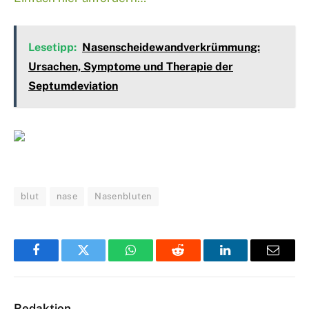
Lesetipp:
Nasenscheidewandverkrümmung:
Ursachen, Symptome und Therapie der
Septumdeviation
blut
nase
Nasenbluten
Facebook
Twitter
WhatsApp
Reddit
LinkedIn
Email
Redaktion