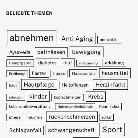
BELIEBTE THEMEN
abnehmen
Anti Aging
antibiotika
bewegung
bettnässen
Ayurveda
diät
diabetes
erkältung
Dampfgaren
entspannung
hausmittel
Fasten
Haarausfall
fitness
Ernährung
Hautpflege
Herzinfarkt
Heilpflanzen
haut
kinder
Krebs
kopfschmerzen
infektion
Lebensmittelvergiftung
Pearl Index
Nahrungsmittelallergie
rückenschmerzen
pflege
rauchen
schlaf
Sport
schwangerschaft
Schlaganfall