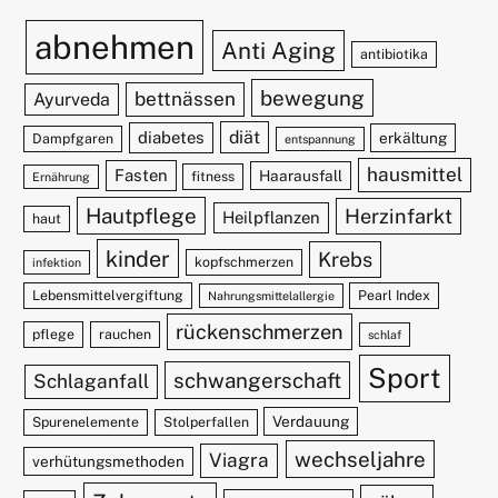
abnehmen
Anti Aging
antibiotika
bewegung
bettnässen
Ayurveda
diät
diabetes
erkältung
Dampfgaren
entspannung
hausmittel
Fasten
Haarausfall
fitness
Ernährung
Hautpflege
Herzinfarkt
Heilpflanzen
haut
kinder
Krebs
kopfschmerzen
infektion
Lebensmittelvergiftung
Pearl Index
Nahrungsmittelallergie
rückenschmerzen
pflege
rauchen
schlaf
Sport
schwangerschaft
Schlaganfall
Verdauung
Spurenelemente
Stolperfallen
wechseljahre
Viagra
verhütungsmethoden