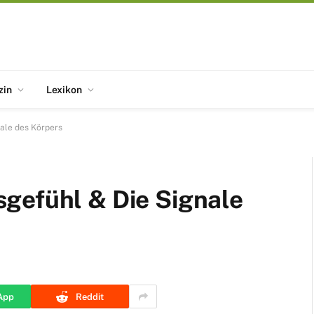
zin
Lexikon
ale des Körpers
gefühl & Die Signale
App
Reddit