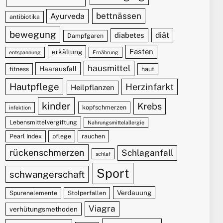
bettnässen
Ayurveda
antibiotika
bewegung
diät
diabetes
Dampfgaren
Fasten
erkältung
entspannung
Ernährung
hausmittel
Haarausfall
fitness
haut
Hautpflege
Herzinfarkt
Heilpflanzen
kinder
Krebs
kopfschmerzen
infektion
Lebensmittelvergiftung
Nahrungsmittelallergie
Pearl Index
pflege
rauchen
rückenschmerzen
Schlaganfall
schlaf
Sport
schwangerschaft
Verdauung
Spurenelemente
Stolperfallen
Viagra
verhütungsmethoden