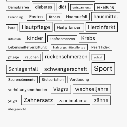
diät
diabetes
erkältung
Dampfgaren
entspannung
hausmittel
Fasten
Haarausfall
fitness
Ernährung
Hautpflege
Herzinfarkt
Heilpflanzen
haut
kinder
Krebs
kopfschmerzen
infektion
Lebensmittelvergiftung
Pearl Index
Nahrungsmittelallergie
rückenschmerzen
pflege
rauchen
schlaf
Sport
schwangerschaft
Schlaganfall
Verdauung
Spurenelemente
Stolperfallen
wechseljahre
Viagra
verhütungsmethoden
Zahnersatz
zähne
zahnimplantat
yoga
übergewicht