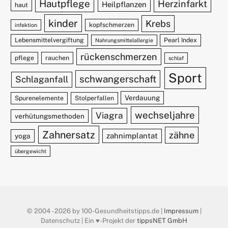
Hautpflege
Herzinfarkt
Heilpflanzen
haut
kinder
Krebs
kopfschmerzen
infektion
Lebensmittelvergiftung
Pearl Index
Nahrungsmittelallergie
rückenschmerzen
pflege
rauchen
schlaf
Sport
schwangerschaft
Schlaganfall
Verdauung
Spurenelemente
Stolperfallen
wechseljahre
Viagra
verhütungsmethoden
Zahnersatz
zähne
zahnimplantat
yoga
übergewicht
© 2004 - 2026 by 100-Gesundheitstipps.de |
Impressum
|
Datenschutz | Ein ♥️-Projekt der
tippsNET GmbH