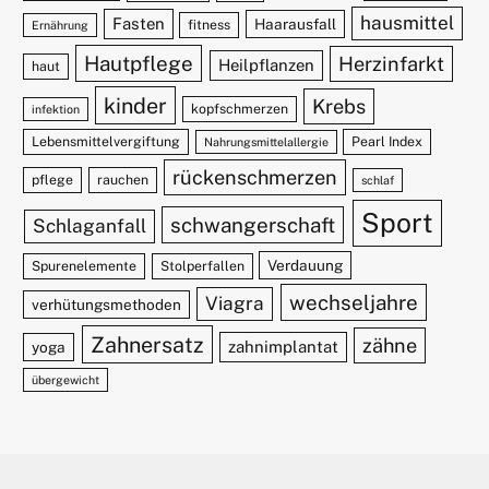
hausmittel
Fasten
Haarausfall
fitness
Ernährung
Hautpflege
Herzinfarkt
Heilpflanzen
haut
kinder
Krebs
kopfschmerzen
infektion
Lebensmittelvergiftung
Pearl Index
Nahrungsmittelallergie
rückenschmerzen
pflege
rauchen
schlaf
Sport
schwangerschaft
Schlaganfall
Verdauung
Spurenelemente
Stolperfallen
wechseljahre
Viagra
verhütungsmethoden
Zahnersatz
zähne
zahnimplantat
yoga
übergewicht