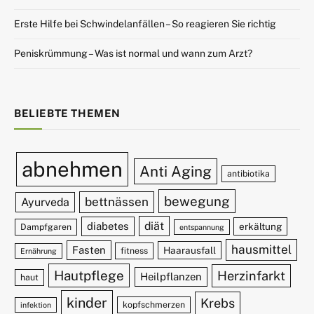
Erste Hilfe bei Schwindelanfällen – So reagieren Sie richtig
Peniskrümmung – Was ist normal und wann zum Arzt?
BELIEBTE THEMEN
abnehmen
Anti Aging
antibiotika
bewegung
bettnässen
Ayurveda
diät
diabetes
erkältung
Dampfgaren
entspannung
hausmittel
Fasten
Haarausfall
fitness
Ernährung
Hautpflege
Herzinfarkt
Heilpflanzen
haut
kinder
Krebs
kopfschmerzen
infektion