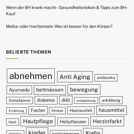
Wenn der BH krank macht – Gesundheitsrisiken & Tipps zum BH-
Kauf
Molke- oder Hanfprotein: Was ist besser für den Körper?
BELIEBTE THEMEN
abnehmen
Anti Aging
antibiotika
bewegung
bettnässen
Ayurveda
diät
diabetes
erkältung
Dampfgaren
entspannung
hausmittel
Fasten
Haarausfall
fitness
Ernährung
Hautpflege
Herzinfarkt
Heilpflanzen
haut
kinder
Krebs
kopfschmerzen
infektion