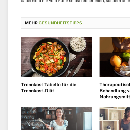
dabei nicht nur vom Autor selbst recherchiert, sondern au
MEHR
GESUNDHEITSTIPPS
Trennkost-Tabelle für die
Therapeutisc
Trennkost-Diät
Behandlung v
Nahrungsmitt