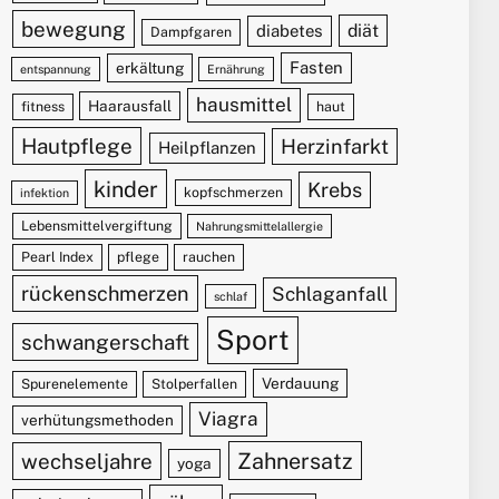
bewegung
diät
diabetes
Dampfgaren
Fasten
erkältung
entspannung
Ernährung
hausmittel
Haarausfall
fitness
haut
Hautpflege
Herzinfarkt
Heilpflanzen
kinder
Krebs
kopfschmerzen
infektion
Lebensmittelvergiftung
Nahrungsmittelallergie
Pearl Index
pflege
rauchen
rückenschmerzen
Schlaganfall
schlaf
Sport
schwangerschaft
Verdauung
Spurenelemente
Stolperfallen
Viagra
verhütungsmethoden
Zahnersatz
wechseljahre
yoga