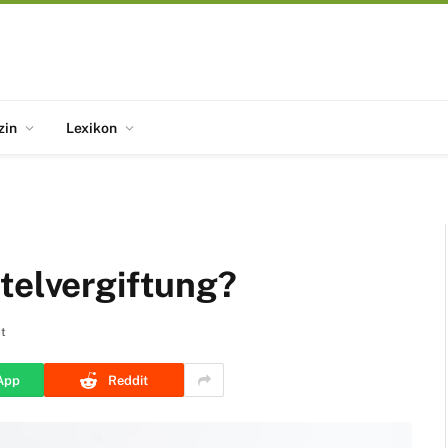
zin
Lexikon
telvergiftung?
it
App
Reddit