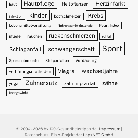
Hautpflege
Herzinfarkt
Heilpflanzen
haut
kinder
Krebs
kopfschmerzen
infektion
Lebensmittelvergiftung
Pearl Index
Nahrungsmittelallergie
rückenschmerzen
pflege
rauchen
schlaf
Sport
schwangerschaft
Schlaganfall
Verdauung
Spurenelemente
Stolperfallen
wechseljahre
Viagra
verhütungsmethoden
Zahnersatz
zähne
zahnimplantat
yoga
übergewicht
© 2004 - 2026 by 100-Gesundheitstipps.de |
Impressum
|
Datenschutz | Ein ♥️-Projekt der
tippsNET GmbH