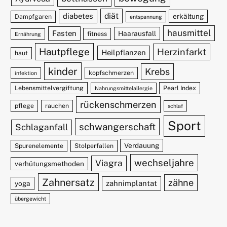
diät
diabetes
erkältung
Dampfgaren
entspannung
hausmittel
Fasten
Haarausfall
fitness
Ernährung
Hautpflege
Herzinfarkt
Heilpflanzen
haut
kinder
Krebs
kopfschmerzen
infektion
Lebensmittelvergiftung
Pearl Index
Nahrungsmittelallergie
rückenschmerzen
pflege
rauchen
schlaf
Sport
schwangerschaft
Schlaganfall
Verdauung
Spurenelemente
Stolperfallen
wechseljahre
Viagra
verhütungsmethoden
Zahnersatz
zähne
zahnimplantat
yoga
übergewicht