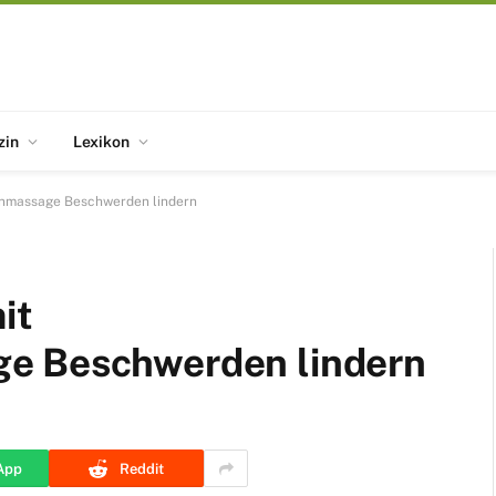
zin
Lexikon
nenmassage Beschwerden lindern
it
e Beschwerden lindern
App
Reddit