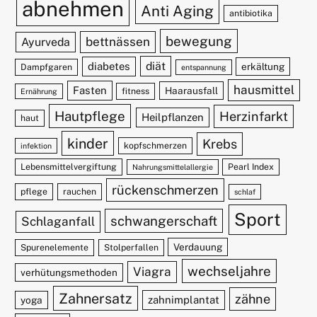
abnehmen
Anti Aging
antibiotika
bewegung
bettnässen
Ayurveda
diät
diabetes
erkältung
Dampfgaren
entspannung
hausmittel
Fasten
Haarausfall
fitness
Ernährung
Hautpflege
Herzinfarkt
Heilpflanzen
haut
kinder
Krebs
kopfschmerzen
infektion
Lebensmittelvergiftung
Pearl Index
Nahrungsmittelallergie
rückenschmerzen
pflege
rauchen
schlaf
Sport
schwangerschaft
Schlaganfall
Verdauung
Spurenelemente
Stolperfallen
wechseljahre
Viagra
verhütungsmethoden
Zahnersatz
zähne
zahnimplantat
yoga