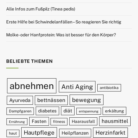
Alle Infos zum Fußpilz (Tinea pedis)
Erste Hilfe bei Schwindelanfällen – So reagieren Sie richtig
Molke- oder Hanfprotein: Was ist besser für den Körper?
BELIEBTE THEMEN
abnehmen
Anti Aging
antibiotika
bewegung
bettnässen
Ayurveda
diät
diabetes
erkältung
Dampfgaren
entspannung
hausmittel
Fasten
Haarausfall
fitness
Ernährung
Hautpflege
Herzinfarkt
Heilpflanzen
haut