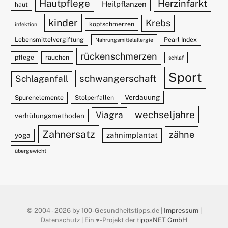
Hautpflege
Herzinfarkt
Heilpflanzen
haut
kinder
Krebs
kopfschmerzen
infektion
Lebensmittelvergiftung
Pearl Index
Nahrungsmittelallergie
rückenschmerzen
pflege
rauchen
schlaf
Sport
schwangerschaft
Schlaganfall
Verdauung
Spurenelemente
Stolperfallen
wechseljahre
Viagra
verhütungsmethoden
Zahnersatz
zähne
zahnimplantat
yoga
übergewicht
© 2004 - 2026 by 100-Gesundheitstipps.de |
Impressum
|
Datenschutz | Ein ♥️-Projekt der
tippsNET GmbH