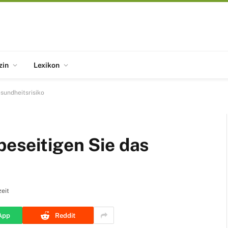
zin
Lexikon
sundheitsrisiko
beseitigen Sie das
eit
App
Reddit