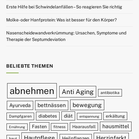
Erste Hilfe bei Schwindelanfällen – So reagieren Sie richtig
Molke- oder Hanfprotein: Was ist besser für den Körper?
Nasenscheidewandverkrümmung: Ursachen, Symptome und
Therapie der Septumdeviation
BELIEBTE THEMEN
abnehmen
Anti Aging
antibiotika
bewegung
bettnässen
Ayurveda
diät
diabetes
erkältung
Dampfgaren
entspannung
hausmittel
Fasten
Haarausfall
fitness
Ernährung
Hautpflege
Herzinfarkt
Heilpflanzen
haut