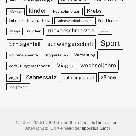
kinder
Krebs
kopfschmerzen
infektion
Lebensmittelvergiftung
Pearl Index
Nahrungsmittelallergie
rückenschmerzen
pflege
rauchen
schlaf
Sport
schwangerschaft
Schlaganfall
Verdauung
Spurenelemente
Stolperfallen
wechseljahre
Viagra
verhütungsmethoden
Zahnersatz
zähne
zahnimplantat
yoga
übergewicht
© 2004 - 2026 by 100-Gesundheitstipps.de |
Impressum
|
Datenschutz | Ein ♥️-Projekt der
tippsNET GmbH