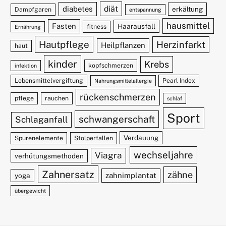
diät
diabetes
erkältung
Dampfgaren
entspannung
hausmittel
Fasten
Haarausfall
fitness
Ernährung
Hautpflege
Herzinfarkt
Heilpflanzen
haut
kinder
Krebs
kopfschmerzen
infektion
Lebensmittelvergiftung
Pearl Index
Nahrungsmittelallergie
rückenschmerzen
pflege
rauchen
schlaf
Sport
schwangerschaft
Schlaganfall
Verdauung
Spurenelemente
Stolperfallen
wechseljahre
Viagra
verhütungsmethoden
Zahnersatz
zähne
zahnimplantat
yoga
übergewicht