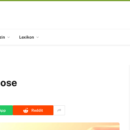
zin
Lexikon
nose
App
Reddit