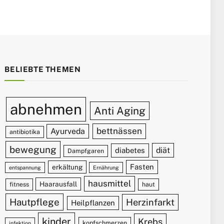
BELIEBTE THEMEN
abnehmen
Anti Aging
bettnässen
Ayurveda
antibiotika
bewegung
diät
diabetes
Dampfgaren
Fasten
erkältung
entspannung
Ernährung
hausmittel
Haarausfall
fitness
haut
Hautpflege
Herzinfarkt
Heilpflanzen
kinder
Krebs
kopfschmerzen
infektion