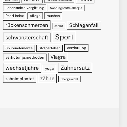
Lebensmittelvergiftung
Nahrungsmittelallergie
Pearl Index
pflege
rauchen
rückenschmerzen
Schlaganfall
schlaf
Sport
schwangerschaft
Verdauung
Spurenelemente
Stolperfallen
Viagra
verhütungsmethoden
Zahnersatz
wechseljahre
yoga
zähne
zahnimplantat
übergewicht