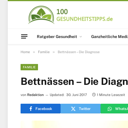
Ratgeber Gesundheit
Ganzheitliche Medi
»
»
Home
Familie
Bettnässen – Die Diagnose
FAMILIE
Bettnässen – Die Diag
von
Redaktion
Updated:
30. Juni 2017
1 Minute Lesezeit
Facebook
Twitter
Whats