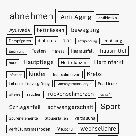
abnehmen
Anti Aging
antibiotika
bewegung
bettnässen
Ayurveda
diät
diabetes
erkältung
Dampfgaren
entspannung
hausmittel
Fasten
Haarausfall
fitness
Ernährung
Hautpflege
Herzinfarkt
Heilpflanzen
haut
kinder
Krebs
kopfschmerzen
infektion
Lebensmittelvergiftung
Pearl Index
Nahrungsmittelallergie
rückenschmerzen
pflege
rauchen
schlaf
Sport
schwangerschaft
Schlaganfall
Verdauung
Spurenelemente
Stolperfallen
wechseljahre
Viagra
verhütungsmethoden