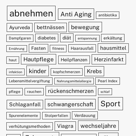
abnehmen
Anti Aging
antibiotika
bewegung
bettnässen
Ayurveda
diät
diabetes
erkältung
Dampfgaren
entspannung
hausmittel
Fasten
Haarausfall
fitness
Ernährung
Hautpflege
Herzinfarkt
Heilpflanzen
haut
kinder
Krebs
kopfschmerzen
infektion
Lebensmittelvergiftung
Pearl Index
Nahrungsmittelallergie
rückenschmerzen
pflege
rauchen
schlaf
Sport
schwangerschaft
Schlaganfall
Verdauung
Spurenelemente
Stolperfallen
wechseljahre
Viagra
verhütungsmethoden