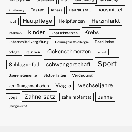
Dampfgaren
entspannung
hausmittel
Fasten
Haarausfall
fitness
Ernährung
Hautpflege
Herzinfarkt
Heilpflanzen
haut
kinder
Krebs
kopfschmerzen
infektion
Lebensmittelvergiftung
Pearl Index
Nahrungsmittelallergie
rückenschmerzen
pflege
rauchen
schlaf
Sport
schwangerschaft
Schlaganfall
Verdauung
Spurenelemente
Stolperfallen
wechseljahre
Viagra
verhütungsmethoden
Zahnersatz
zähne
zahnimplantat
yoga
übergewicht