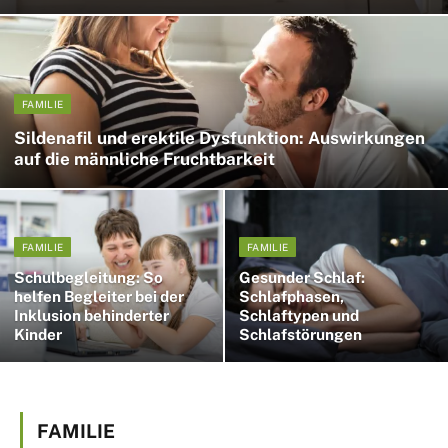
FAMILIE
Sildenafil und erektile Dysfunktion: Auswirkungen
auf die männliche Fruchtbarkeit
FAMILIE
FAMILIE
Schulbegleitung: So
Gesunder Schlaf:
helfen Begleiter bei der
Schlafphasen,
Inklusion behinderter
Schlaftypen und
Kinder
Schlafstörungen
FAMILIE