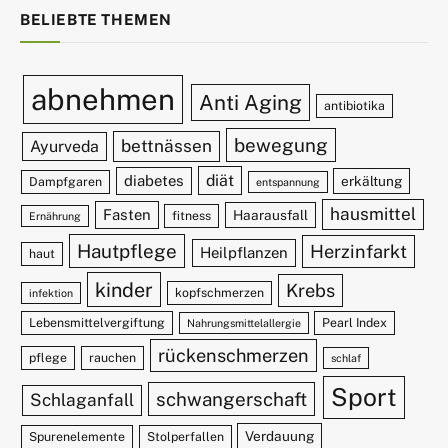
BELIEBTE THEMEN
abnehmen
Anti Aging
antibiotika
bewegung
bettnässen
Ayurveda
diät
diabetes
erkältung
Dampfgaren
entspannung
hausmittel
Fasten
Haarausfall
fitness
Ernährung
Hautpflege
Herzinfarkt
Heilpflanzen
haut
kinder
Krebs
kopfschmerzen
infektion
Lebensmittelvergiftung
Pearl Index
Nahrungsmittelallergie
rückenschmerzen
pflege
rauchen
schlaf
Sport
schwangerschaft
Schlaganfall
Verdauung
Spurenelemente
Stolperfallen