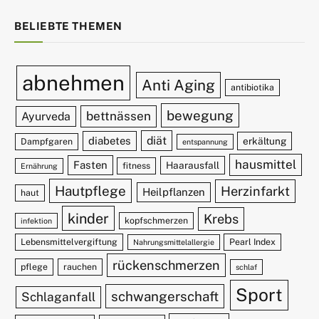
BELIEBTE THEMEN
abnehmen
Anti Aging
antibiotika
bewegung
bettnässen
Ayurveda
diät
diabetes
erkältung
Dampfgaren
entspannung
hausmittel
Fasten
Haarausfall
fitness
Ernährung
Hautpflege
Herzinfarkt
Heilpflanzen
haut
kinder
Krebs
kopfschmerzen
infektion
Lebensmittelvergiftung
Pearl Index
Nahrungsmittelallergie
rückenschmerzen
pflege
rauchen
schlaf
Sport
schwangerschaft
Schlaganfall