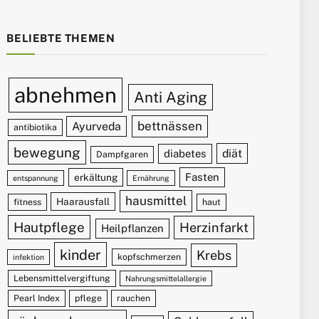
BELIEBTE THEMEN
abnehmen
Anti Aging
bettnässen
Ayurveda
antibiotika
bewegung
diät
diabetes
Dampfgaren
Fasten
erkältung
entspannung
Ernährung
hausmittel
Haarausfall
fitness
haut
Hautpflege
Herzinfarkt
Heilpflanzen
kinder
Krebs
kopfschmerzen
infektion
Lebensmittelvergiftung
Nahrungsmittelallergie
Pearl Index
pflege
rauchen