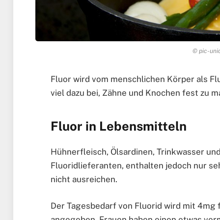
© pic-uni
Fluor wird vom menschlichen Körper als Fl
viel dazu bei, Zähne und Knochen fest zu m
Fluor in Lebensmitteln
Hühnerfleisch, Ölsardinen, Trinkwasser un
Fluoridlieferanten, enthalten jedoch nur s
nicht ausreichen.
Der Tagesbedarf von Fluorid wird mit 4mg
angegeben. Frauen haben einen etwas verm