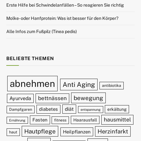
Erste Hilfe bei Schwindelanfällen – So reagieren Sie richtig
Molke- oder Hanfprotein: Was ist besser für den Körper?
Alle Infos zum Fußpilz (Tinea pedis)
BELIEBTE THEMEN
abnehmen
Anti Aging
antibiotika
bewegung
bettnässen
Ayurveda
diät
diabetes
erkältung
Dampfgaren
entspannung
hausmittel
Fasten
Haarausfall
fitness
Ernährung
Hautpflege
Herzinfarkt
Heilpflanzen
haut