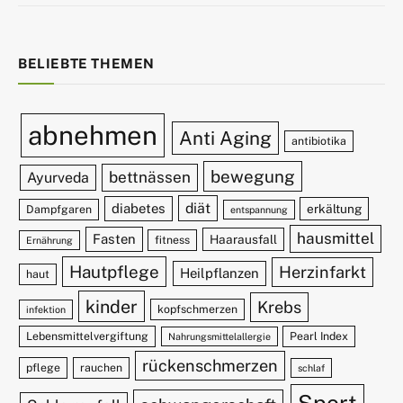
BELIEBTE THEMEN
abnehmen
Anti Aging
antibiotika
bewegung
bettnässen
Ayurveda
diät
diabetes
erkältung
Dampfgaren
entspannung
hausmittel
Fasten
Haarausfall
fitness
Ernährung
Hautpflege
Herzinfarkt
Heilpflanzen
haut
kinder
Krebs
kopfschmerzen
infektion
Lebensmittelvergiftung
Pearl Index
Nahrungsmittelallergie
rückenschmerzen
pflege
rauchen
schlaf
Sport