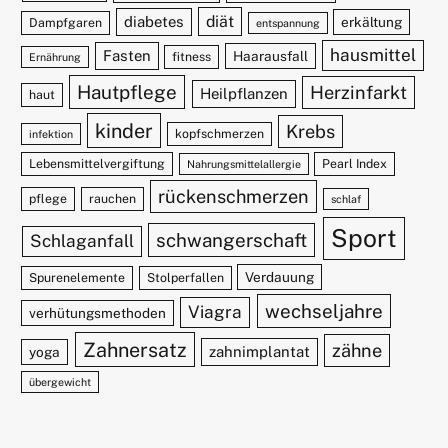
diät
diabetes
erkältung
Dampfgaren
entspannung
hausmittel
Fasten
Haarausfall
fitness
Ernährung
Hautpflege
Herzinfarkt
Heilpflanzen
haut
kinder
Krebs
kopfschmerzen
infektion
Lebensmittelvergiftung
Pearl Index
Nahrungsmittelallergie
rückenschmerzen
pflege
rauchen
schlaf
Sport
schwangerschaft
Schlaganfall
Verdauung
Spurenelemente
Stolperfallen
wechseljahre
Viagra
verhütungsmethoden
Zahnersatz
zähne
zahnimplantat
yoga
übergewicht