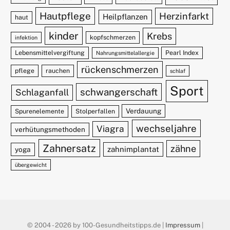
Hautpflege
Herzinfarkt
Heilpflanzen
haut
kinder
Krebs
kopfschmerzen
infektion
Lebensmittelvergiftung
Pearl Index
Nahrungsmittelallergie
rückenschmerzen
pflege
rauchen
schlaf
Sport
schwangerschaft
Schlaganfall
Verdauung
Spurenelemente
Stolperfallen
wechseljahre
Viagra
verhütungsmethoden
Zahnersatz
zähne
zahnimplantat
yoga
übergewicht
© 2004 - 2026 by 100-Gesundheitstipps.de |
Impressum
|