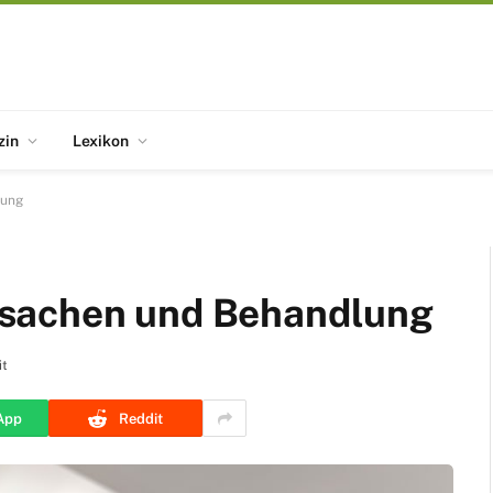
zin
Lexikon
lung
sachen und Behandlung
it
App
Reddit