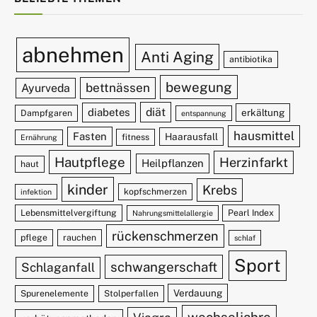
abnehmen
Anti Aging
antibiotika
bewegung
bettnässen
Ayurveda
diät
diabetes
erkältung
Dampfgaren
entspannung
hausmittel
Fasten
Haarausfall
fitness
Ernährung
Hautpflege
Herzinfarkt
Heilpflanzen
haut
kinder
Krebs
kopfschmerzen
infektion
Lebensmittelvergiftung
Pearl Index
Nahrungsmittelallergie
rückenschmerzen
pflege
rauchen
schlaf
Sport
schwangerschaft
Schlaganfall
Verdauung
Spurenelemente
Stolperfallen
wechseljahre