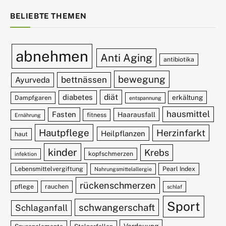
BELIEBTE THEMEN
abnehmen
Anti Aging
antibiotika
bewegung
bettnässen
Ayurveda
diät
diabetes
erkältung
Dampfgaren
entspannung
hausmittel
Fasten
Haarausfall
fitness
Ernährung
Hautpflege
Herzinfarkt
Heilpflanzen
haut
kinder
Krebs
kopfschmerzen
infektion
Lebensmittelvergiftung
Pearl Index
Nahrungsmittelallergie
rückenschmerzen
pflege
rauchen
schlaf
Sport
schwangerschaft
Schlaganfall
Verdauung