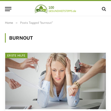
»
Home
Posts Tagged "burnout"
BURNOUT
ERSTE HILFE