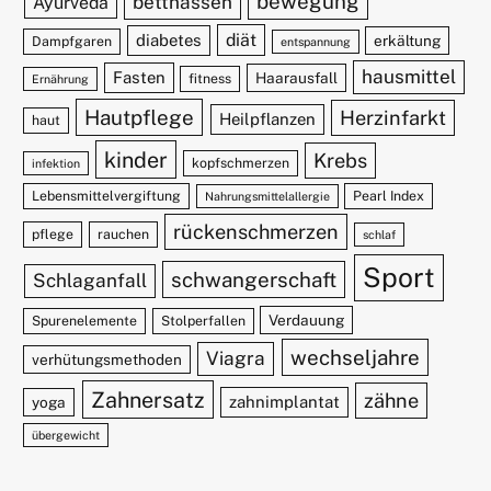
bewegung
bettnässen
Ayurveda
diät
diabetes
erkältung
Dampfgaren
entspannung
hausmittel
Fasten
Haarausfall
fitness
Ernährung
Hautpflege
Herzinfarkt
Heilpflanzen
haut
kinder
Krebs
kopfschmerzen
infektion
Lebensmittelvergiftung
Pearl Index
Nahrungsmittelallergie
rückenschmerzen
pflege
rauchen
schlaf
Sport
schwangerschaft
Schlaganfall
Verdauung
Spurenelemente
Stolperfallen
wechseljahre
Viagra
verhütungsmethoden
Zahnersatz
zähne
zahnimplantat
yoga
übergewicht