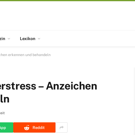
zin
Lexikon
ichen erkennen und behandeln
rstress – Anzeichen
ln
eit
App
Reddit