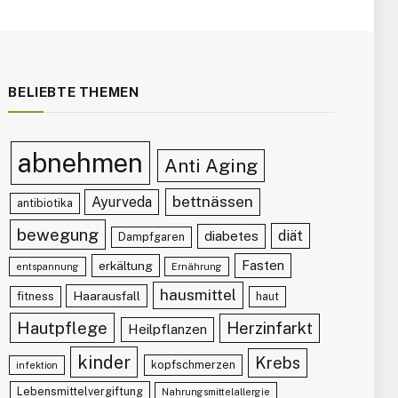
BELIEBTE THEMEN
abnehmen
Anti Aging
bettnässen
Ayurveda
antibiotika
bewegung
diät
diabetes
Dampfgaren
Fasten
erkältung
entspannung
Ernährung
hausmittel
Haarausfall
fitness
haut
Hautpflege
Herzinfarkt
Heilpflanzen
kinder
Krebs
kopfschmerzen
infektion
Lebensmittelvergiftung
Nahrungsmittelallergie