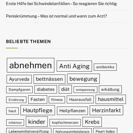
Erste Hilfe bei Schwindelanfällen – So reagieren Sie richtig
Peniskrümmung – Was ist normal und wann zum Arzt?
BELIEBTE THEMEN
abnehmen
Anti Aging
antibiotika
bewegung
bettnässen
Ayurveda
diät
diabetes
erkältung
Dampfgaren
entspannung
hausmittel
Fasten
Haarausfall
fitness
Ernährung
Hautpflege
Herzinfarkt
Heilpflanzen
haut
kinder
Krebs
kopfschmerzen
infektion
Lebensmittelvergiftung
Pearl Index
Nahrungsmittelallergie