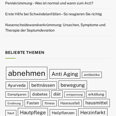
Peniskrümmung – Was ist normal und wann zum Arzt?
Erste Hilfe bei Schwindelanfällen – So reagieren Sie richtig
Nasenscheidewandverkrümmung: Ursachen, Symptome und
Therapie der Septumdeviation
BELIEBTE THEMEN
abnehmen
Anti Aging
antibiotika
bewegung
bettnässen
Ayurveda
diät
diabetes
erkältung
Dampfgaren
entspannung
hausmittel
Fasten
Haarausfall
fitness
Ernährung
Hautpflege
Herzinfarkt
Heilpflanzen
haut