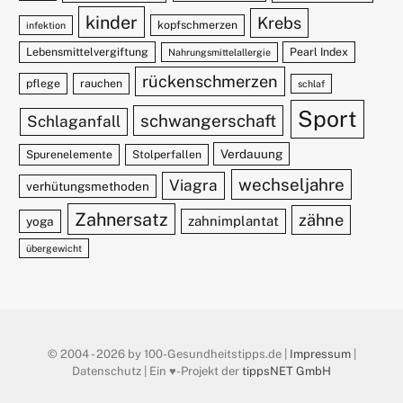
kinder
Krebs
kopfschmerzen
infektion
Lebensmittelvergiftung
Pearl Index
Nahrungsmittelallergie
rückenschmerzen
pflege
rauchen
schlaf
Sport
schwangerschaft
Schlaganfall
Verdauung
Spurenelemente
Stolperfallen
wechseljahre
Viagra
verhütungsmethoden
Zahnersatz
zähne
zahnimplantat
yoga
übergewicht
© 2004 - 2026 by 100-Gesundheitstipps.de |
Impressum
|
Datenschutz | Ein ♥️-Projekt der
tippsNET GmbH