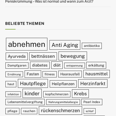
Peniskrümmung – Was ist normal und wann zum Arzt?
BELIEBTE THEMEN
abnehmen
Anti Aging
antibiotika
bewegung
bettnässen
Ayurveda
diät
diabetes
erkältung
Dampfgaren
entspannung
hausmittel
Fasten
Haarausfall
fitness
Ernährung
Hautpflege
Herzinfarkt
Heilpflanzen
haut
kinder
Krebs
kopfschmerzen
infektion
Lebensmittelvergiftung
Pearl Index
Nahrungsmittelallergie
rückenschmerzen
pflege
rauchen
schlaf