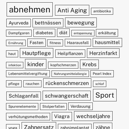
abnehmen
Anti Aging
antibiotika
bewegung
bettnässen
Ayurveda
diät
diabetes
erkältung
Dampfgaren
entspannung
hausmittel
Fasten
Haarausfall
fitness
Ernährung
Hautpflege
Herzinfarkt
Heilpflanzen
haut
kinder
Krebs
kopfschmerzen
infektion
Lebensmittelvergiftung
Pearl Index
Nahrungsmittelallergie
rückenschmerzen
pflege
rauchen
schlaf
Sport
schwangerschaft
Schlaganfall
Verdauung
Spurenelemente
Stolperfallen
wechseljahre
Viagra
verhütungsmethoden
Zahnersatz
zähne
zahnimplantat
yoga