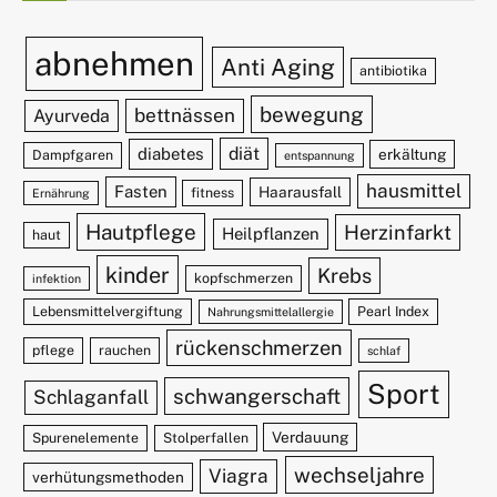
abnehmen
Anti Aging
antibiotika
bewegung
bettnässen
Ayurveda
diät
diabetes
erkältung
Dampfgaren
entspannung
hausmittel
Fasten
Haarausfall
fitness
Ernährung
Hautpflege
Herzinfarkt
Heilpflanzen
haut
kinder
Krebs
kopfschmerzen
infektion
Lebensmittelvergiftung
Pearl Index
Nahrungsmittelallergie
rückenschmerzen
pflege
rauchen
schlaf
Sport
schwangerschaft
Schlaganfall
Verdauung
Spurenelemente
Stolperfallen
wechseljahre
Viagra
verhütungsmethoden