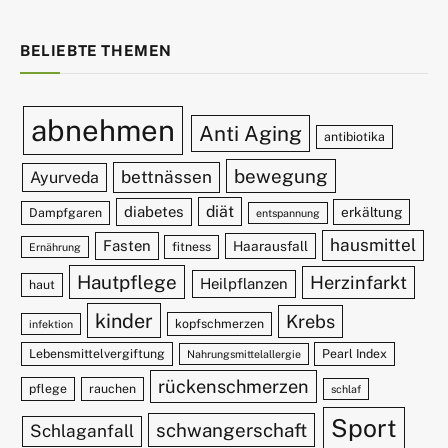
BELIEBTE THEMEN
abnehmen
Anti Aging
antibiotika
bewegung
bettnässen
Ayurveda
diät
diabetes
erkältung
Dampfgaren
entspannung
hausmittel
Fasten
Haarausfall
fitness
Ernährung
Hautpflege
Herzinfarkt
Heilpflanzen
haut
kinder
Krebs
kopfschmerzen
infektion
Lebensmittelvergiftung
Pearl Index
Nahrungsmittelallergie
rückenschmerzen
pflege
rauchen
schlaf
Sport
schwangerschaft
Schlaganfall