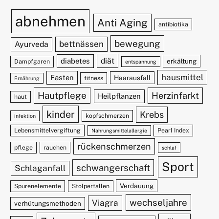
abnehmen
Anti Aging
antibiotika
bewegung
bettnässen
Ayurveda
diät
diabetes
erkältung
Dampfgaren
entspannung
hausmittel
Fasten
Haarausfall
fitness
Ernährung
Hautpflege
Herzinfarkt
Heilpflanzen
haut
kinder
Krebs
kopfschmerzen
infektion
Lebensmittelvergiftung
Pearl Index
Nahrungsmittelallergie
rückenschmerzen
pflege
rauchen
schlaf
Sport
schwangerschaft
Schlaganfall
Verdauung
Spurenelemente
Stolperfallen
wechseljahre
Viagra
verhütungsmethoden