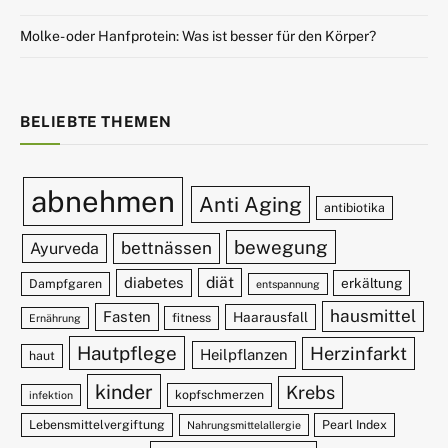
Molke- oder Hanfprotein: Was ist besser für den Körper?
BELIEBTE THEMEN
abnehmen
Anti Aging
antibiotika
bewegung
bettnässen
Ayurveda
diät
diabetes
erkältung
Dampfgaren
entspannung
hausmittel
Fasten
Haarausfall
fitness
Ernährung
Hautpflege
Herzinfarkt
Heilpflanzen
haut
kinder
Krebs
kopfschmerzen
infektion
Lebensmittelvergiftung
Pearl Index
Nahrungsmittelallergie